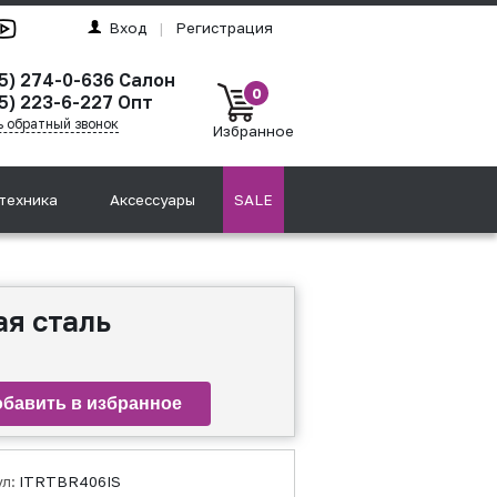
Вход
|
Регистрация
95) 274-0-636 Салон
0
5) 223-6-227 Опт
ь обратный звонок
Избранное
техника
Аксессуары
SALE
я сталь
ул:
ITRTBR406IS