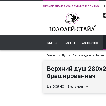
Эксклюзивная сантехника и плитка
О
Плитка
Ванны
Санфаянс
Главная
»
Душ
»
Верхние души
»
Верхний
Верхний душ 280x
брашированная
Выбрано:
1
элемент