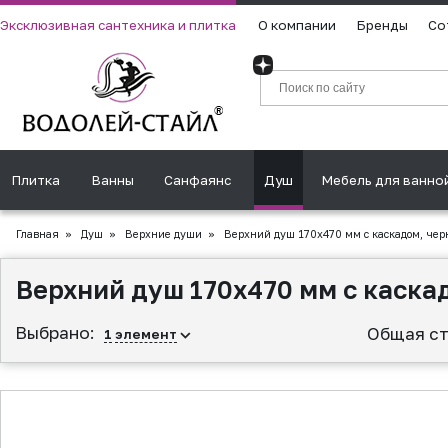
Эксклюзивная сантехника и плитка
О компании
Бренды
Со
Плитка
Ванны
Санфаянс
Душ
Мебель для ванно
Главная
»
Душ
»
Верхние души
»
Верхний душ 170х470 мм с каскадом, че
Верхний душ 170х470 мм с каска
Выбрано:
Общая ст
1
элемент
▲