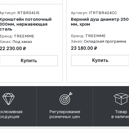
Артикул:
RTBR341IS
Артикул:
ITRTBR424CC
Кронштейн потолочный
Верхний душ диаметр 250
300мм, нержавеющая
мм, хром
сталь
Бренд:
TREEMME
Бренд:
TREEMME
Заказ:
Складская программа
Заказ:
Под заказ
23 180.00 ₽
22 230.00 ₽
склюзивная
Регулирование
Товар
родукция
розничных цен
в наличи