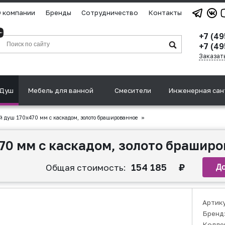
 компании
Бренды
Сотрудничество
Контакты
+7 (4
+7 (49
Заказат
Душ
Мебель для ванной
Смесители
Инженерная сан
 душ 170х470 мм с каскадом, золото брашированное
»
70 мм с каскадом, золото брашир
154 185
₽
Общая стоимость:
Артик
Бренд
Колле