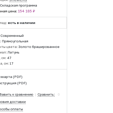
Складская программа
154 185 ₽
чная цена:
лад:
есть в наличии
:
Современный
:
Прямоугольная
нты цвета:
Золото брашированное
иал:
Латунь
 см:
47
а, см:
17
ехкарта
(PDF)
нструкция
(PDF)
бавить к сравнению
|
Сравнить:
0
ловия доставки
особы оплаты