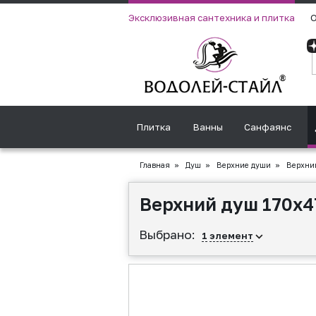
Эксклюзивная сантехника и плитка
О
Плитка
Ванны
Санфаянс
Главная
»
Душ
»
Верхние души
»
Верхний
Верхний душ 170х4
Выбрано:
1
элемент