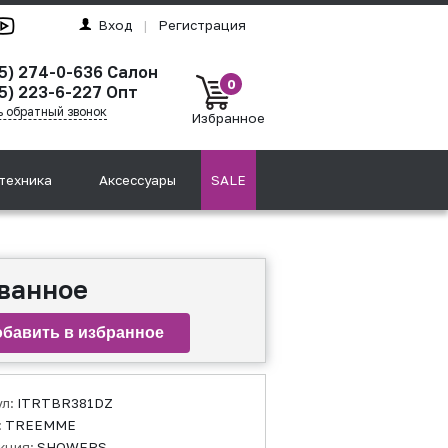
Вход
|
Регистрация
95) 274-0-636 Салон
0
5) 223-6-227 Опт
ь обратный звонок
Избранное
техника
Аксессуары
SALE
ованное
ул:
ITRTBR381DZ
:
TREEMME
кция:
SHOWERS