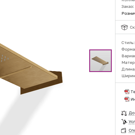
Заказ:
Розни
Ск
Стиль
Форма
Вариа
Матер
Длина,
Ширин
Т
И
До
Ус
Сп