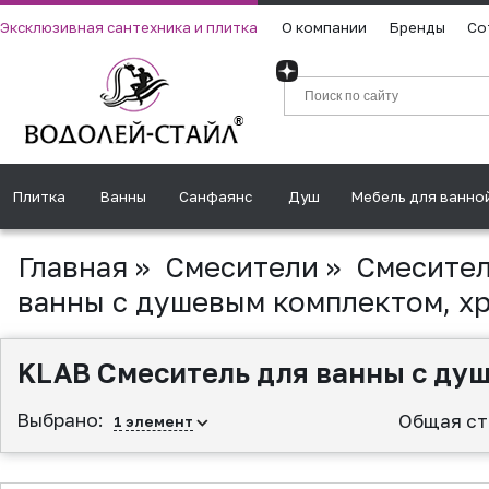
Эксклюзивная сантехника и плитка
О компании
Бренды
Со
Плитка
Ванны
Санфаянс
Душ
Мебель для ванно
Главная
»
Смесители
»
Смесител
ванны с душевым комплектом, х
KLAB Смеситель для ванны с ду
Выбрано:
Общая ст
1
элемент