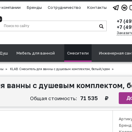
 компании
Бренды
Сотрудничество
Контакты
+7 (4
+7 (49
Заказат
Душ
Мебель для ванной
Смесители
Инженерная сан
ны
»
KLAB Смеситель для ванны с душевым комплектом, белый/хром
»
я ванны с душевым комплектом, 
71 535
₽
Общая стоимость:
Артик
Бренд
Колле