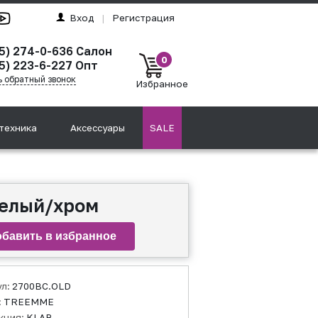
Вход
|
Регистрация
95) 274-0-636 Салон
0
5) 223-6-227 Опт
ь обратный звонок
Избранное
техника
Аксессуары
SALE
белый/хром
ул:
2700BC.OLD
:
TREEMME
кция:
KLAB