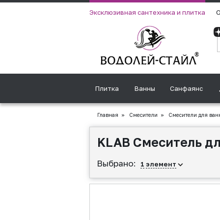
Эксклюзивная сантехника и плитка
О
Плитка
Ванны
Санфаянс
Главная
»
Смесители
»
Смесители для ван
KLAB Смеситель дл
Выбрано:
1
элемент