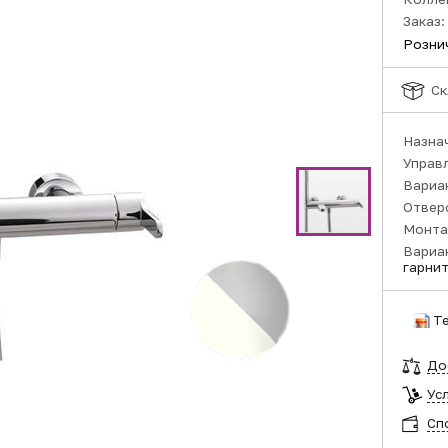
Заказ:
Розни
Ск
Назна
Управ
Вариа
Отвер
Монта
Вариа
гарни
Т
До
Ус
Сп