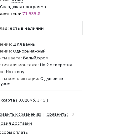
Складская программа
71 535 ₽
чная цена:
лад:
есть в наличии
чение:
Для ванны
ление:
Однорычажный
нты цвета:
Белый/хром
стия для монтажа:
На 2 отверстия
ж:
На стену
нты комплектации:
С душевым
туром
ехкарта
( 0.026мб. JPG )
бавить к сравнению
|
Сравнить:
0
ловия доставки
особы оплаты