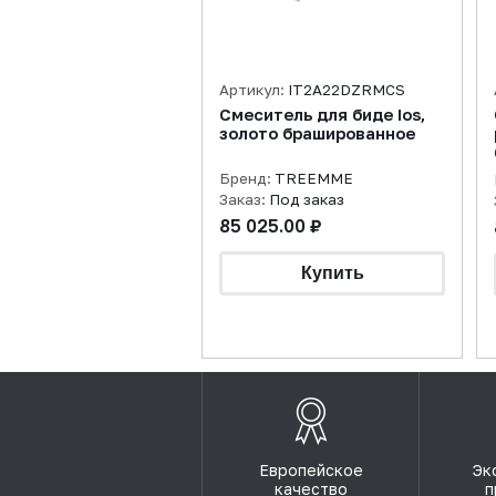
Артикул:
IT2A22DZRMCS
Смеситель для биде Ios,
золото брашированное
Бренд:
TREEMME
Заказ:
Под заказ
85 025.00 ₽
Европейское
Эк
качество
п