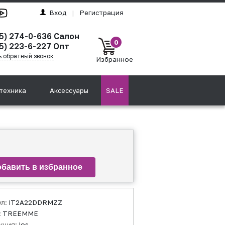
Вход
|
Регистрация
95) 274-0-636 Салон
0
5) 223-6-227 Опт
ь обратный звонок
Избранное
техника
Аксессуары
SALE
ул:
IT2A22DDRMZZ
:
TREEMME
кция:
Ios