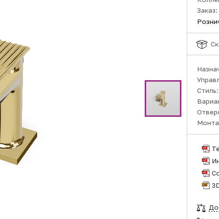
Заказ:
Розни
Ск
Назна
Управ
Стиль
Вариа
Отвер
Монта
Т
И
С
3
До