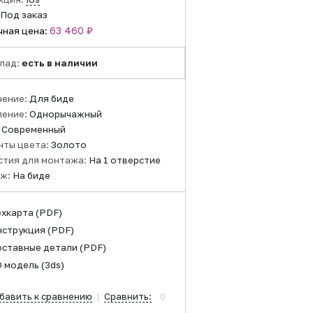
Под заказ
63 460 ₽
чная цена:
лад:
есть в наличии
чение:
Для биде
ление:
Однорычажный
:
Современный
нты цвета:
Золото
стия для монтажа:
На 1 отверстие
ж:
На биде
ехкарта
(PDF)
нструкция
(PDF)
оставные детали
(PDF)
D модель
(3ds)
бавить к сравнению
|
Сравнить:
0