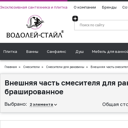
Эксклюзивная сантехника и плитка
О компании
Бренды
Со
Плитка
Ванны
Санфаянс
Душ
Мебель для ванно
Главная
»
Смесители
»
Смесители для раковины
»
Внешняя часть смесителя
Внешняя часть смесителя для ра
брашированное
Выбрано:
Общая сто
2
элемента
▲