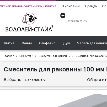
Эксклюзивная сантехника и плитка
О компании
Бренды
Со
Плитка
Ванны
Санфаянс
Душ
Мебель для ванно
Главная
»
Смесители
»
Смесители для раковины
»
Смеситель для раковины
Смеситель для раковины 100 мм
Выбрано:
Общая ст
1
элемент
▲