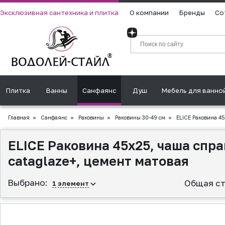
Эксклюзивная сантехника и плитка
О компании
Бренды
Со
Плитка
Ванны
Санфаянс
Душ
Мебель для ванно
Главная
»
Санфаянс
»
Раковины
»
Раковины 30-49 см
»
ELICE Раковина 45
ELICE Раковина 45x25, чаша спр
cataglaze+, цемент матовая
Выбрано:
Общая ст
1
элемент
▲