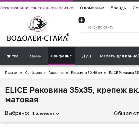
Эксклюзивная сантехника и плитка
О компании
Бренды
Со
Плитка
Ванны
Санфаянс
Душ
Мебель для ванно
Главная
»
Санфаянс
»
Раковины
»
Раковины 30-49 см
»
ELICE Раковина 35
ELICE Раковина 35x35, крепеж вк
матовая
Выбрано:
Общая ст
1
элемент
▲