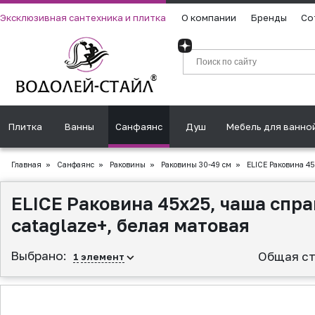
Эксклюзивная сантехника и плитка
О компании
Бренды
Со
Плитка
Ванны
Санфаянс
Душ
Мебель для ванно
Главная
»
Санфаянс
»
Раковины
»
Раковины 30-49 см
»
ELICE Раковина 45
ELICE Раковина 45x25, чаша спр
cataglaze+, белая матовая
Выбрано:
Общая ст
1
элемент
▲