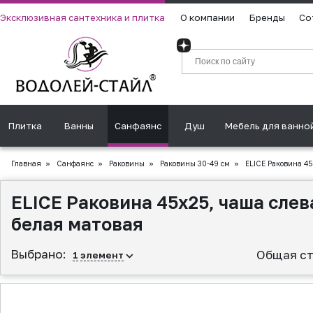
Эксклюзивная сантехника и плитка
О компании
Бренды
Со
Плитка
Ванны
Санфаянс
Душ
Мебель для ванно
Главная
»
Санфаянс
»
Раковины
»
Раковины 30-49 см
»
ELICE Раковина 45
ELICE Раковина 45x25, чаша слев
белая матовая
Выбрано:
Общая ст
1
элемент
▲