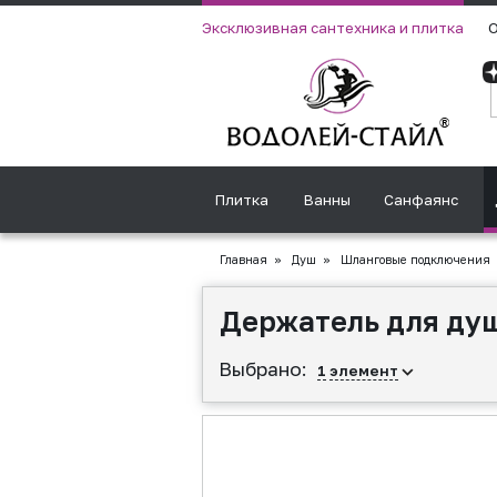
Эксклюзивная сантехника и плитка
О
Плитка
Ванны
Санфаянс
Главная
»
Душ
»
Шланговые подключения
Держатель для душ
Выбрано:
1
элемент