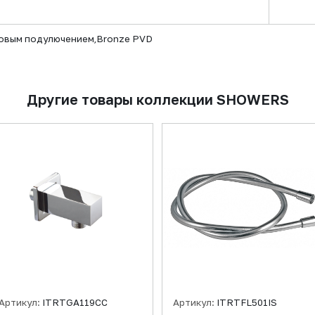
говым подулючением,Bronze PVD
Другие товары коллекции SHOWERS
Артикул:
ITRTGA119CC
Артикул:
ITRTFL501IS