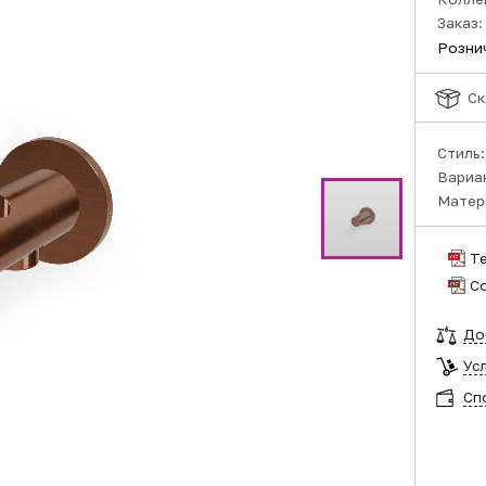
Заказ:
Розни
Ск
Стиль
Вариа
Матер
Т
С
До
Ус
Сп