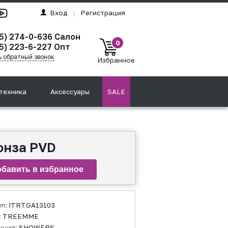
Вход
|
Регистрация
95) 274-0-636 Салон
0
5) 223-6-227 Опт
ь обратный звонок
Избранное
техника
Аксессуары
SALE
онза PVD
ул:
ITRTGA13103
:
TREEMME
кция:
SHOWERS