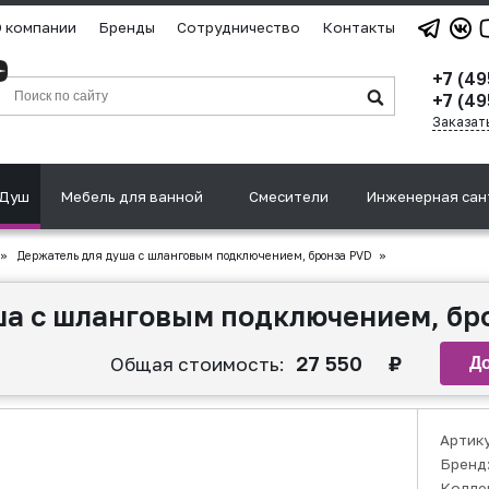
 компании
Бренды
Сотрудничество
Контакты
+7 (4
+7 (49
Заказат
Душ
Мебель для ванной
Смесители
Инженерная сан
»
Держатель для душа с шланговым подключением, бронза PVD
»
а с шланговым подключением, бр
27 550
₽
Общая стоимость:
Артик
Бренд
Колле