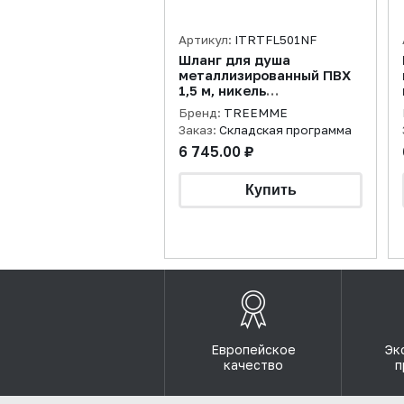
Артикул:
ITRTFL501NF
Шланг для душа
металлизированный ПВХ
1,5 м, никель
брашированный
Бренд:
TREEMME
Заказ:
Складская программа
6 745.00 ₽
Европейское
Эк
качество
п