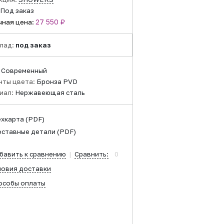
Под заказ
27 550 ₽
чная цена:
лад:
под заказ
:
Современный
нты цвета:
Бронза PVD
иал:
Нержавеющая сталь
ехкарта
(PDF)
оставные детали
(PDF)
бавить к сравнению
|
Сравнить:
0
ловия доставки
особы оплаты