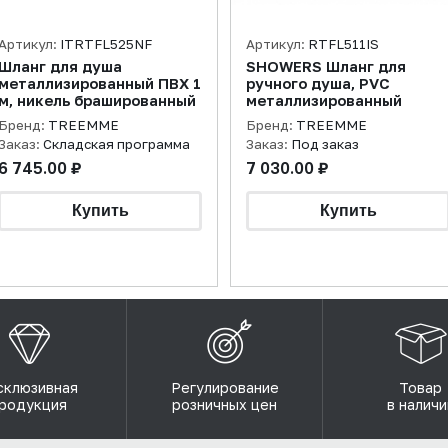
Артикул:
ITRTFL525NF
Артикул:
RTFL511IS
Шланг для душа
SHOWERS Шланг для
металлизированный ПВХ 1
ручного душа, PVC
м, никель брашированный
металлизированный
Бренд:
TREEMME
Бренд:
TREEMME
Заказ:
Складская программа
Заказ:
Под заказ
6 745.00 ₽
7 030.00 ₽
склюзивная
Регулирование
Товар
родукция
розничных цен
в наличи