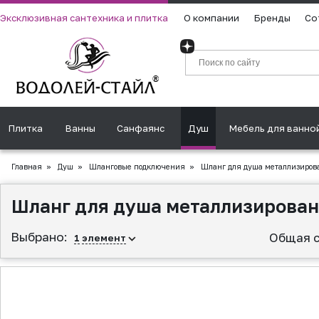
Эксклюзивная сантехника и плитка
О компании
Бренды
Со
Плитка
Ванны
Санфаянс
Душ
Мебель для ванно
Главная
»
Душ
»
Шланговые подключения
»
Шланг для душа металлизиров
Шланг для душа металлизирован
Выбрано:
Общая с
1
элемент
▲