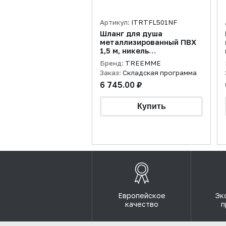
Артикул:
ITRTFL501NF
Шланг для душа
металлизированный ПВХ
1,5 м, никель
брашированный
Бренд:
TREEMME
Заказ:
Складская программа
6 745.00 ₽
Европейское
Эк
качество
п