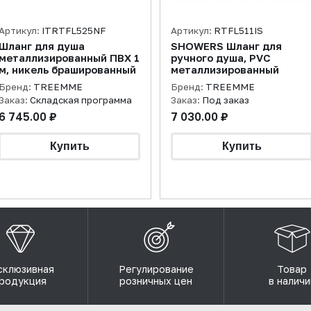
Артикул:
ITRTFL525NF
Артикул:
RTFL511IS
Шланг для душа
SHOWERS Шланг для
металлизированный ПВХ 1
ручного душа, PVC
м, никель брашированный
металлизированный
Бренд:
TREEMME
Бренд:
TREEMME
Заказ:
Складская программа
Заказ:
Под заказ
6 745.00 ₽
7 030.00 ₽
склюзивная
Регулирование
Товар
родукция
розничных цен
в наличи