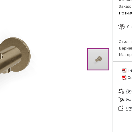
Заказ:
Розни
Ск
Стиль
Вариа
Матер
Т
С
До
Ус
Сп