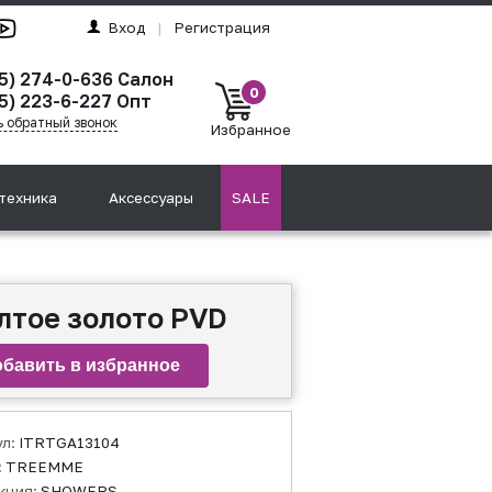
Вход
|
Регистрация
95) 274-0-636 Салон
0
5) 223-6-227 Опт
ь обратный звонок
Избранное
техника
Аксессуары
SALE
лтое золото PVD
ул:
ITRTGA13104
:
TREEMME
кция:
SHOWERS