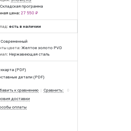
Складская программа
27 550 ₽
чная цена:
лад:
есть в наличии
:
Современный
нты цвета:
Желтое золото PVD
иал:
Нержавеющая сталь
ехкарта
(PDF)
оставные детали
(PDF)
бавить к сравнению
|
Сравнить:
0
ловия доставки
особы оплаты