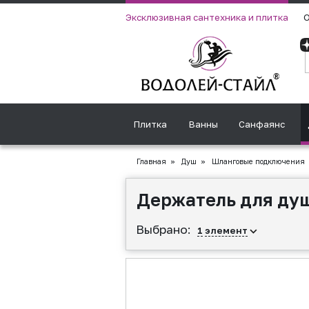
Эксклюзивная сантехника и плитка
О
Плитка
Ванны
Санфаянс
Главная
»
Душ
»
Шланговые подключения
Держатель для душ
Выбрано:
1
элемент