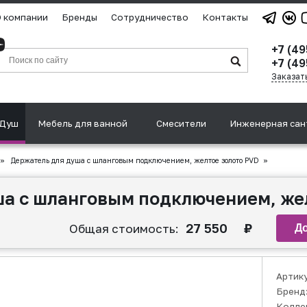
 компании
Бренды
Сотрудничество
Контакты
+7 (4
+7 (49
Заказат
Душ
Мебель для ванной
Смесители
Инженерная сан
»
Держатель для душа с шланговым подключением, желтое золото PVD
»
а с шланговым подключением, же
27 550
₽
Общая стоимость:
Артик
Бренд
Колле