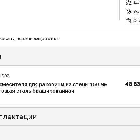
До
Ус
Сп
аковины, нержавеющая сталь
я
IS02
48 8
смесителя для раковины из стены 150 мм
ющая сталь брашированная
плектации