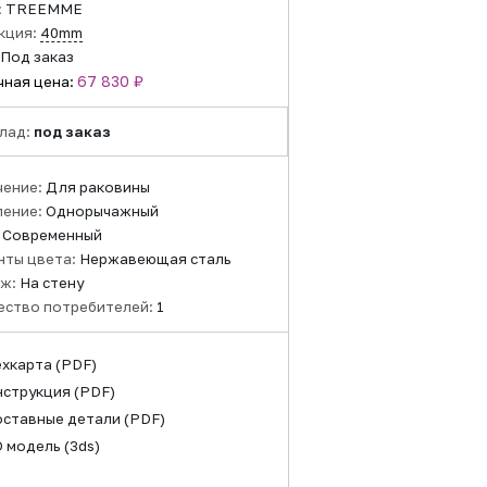
:
TREEMME
кция:
40mm
Под заказ
67 830 ₽
чная цена:
лад:
под заказ
чение:
Для раковины
ление:
Однорычажный
:
Современный
нты цвета:
Нержавеющая сталь
ж:
На стену
ество потребителей:
1
ехкарта
(PDF)
нструкция
(PDF)
оставные детали
(PDF)
D модель
(3ds)