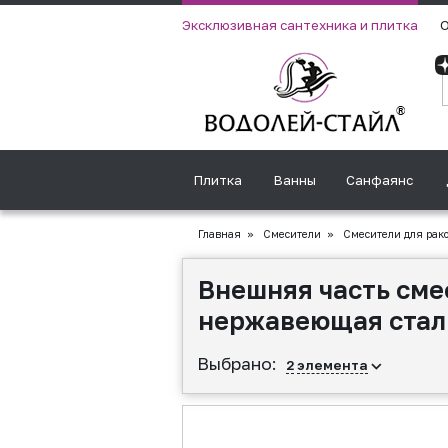
Эксклюзивная сантехника и плитка
О
Плитка
Ванны
Санфаянс
Главная
»
Смесители
»
Смесители для рак
Внешняя часть сме
нержавеющая стал
Выбрано:
2
элемента