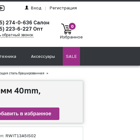
Вход
|
Регистрация
95) 274-0-636 Салон
0
5) 223-6-227 Опт
ь обратный звонок
Избранное
техника
Аксессуары
SALE
ющая сталь брашированная
»
0 мм 40mm,
ул:
RWIT13A5IS02