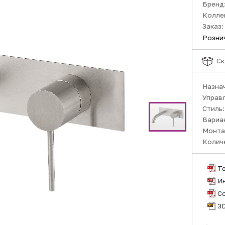
Бренд
Колле
Заказ:
Розни
Ск
Назна
Управ
Стиль
Вариа
Монта
Колич
Т
И
С
3