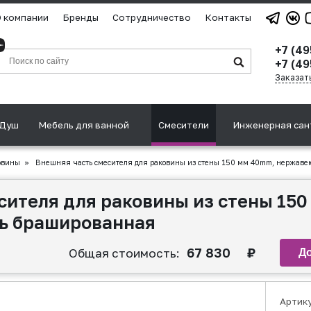
 компании
Бренды
Сотрудничество
Контакты
+7 (4
+7 (49
Заказат
Душ
Мебель для ванной
Смесители
Инженерная сан
овины
»
Внешняя часть смесителя для раковины из стены 150 мм 40mm, нержаве
сителя для раковины из стены 15
ь брашированная
67 830
₽
Общая стоимость:
Артик