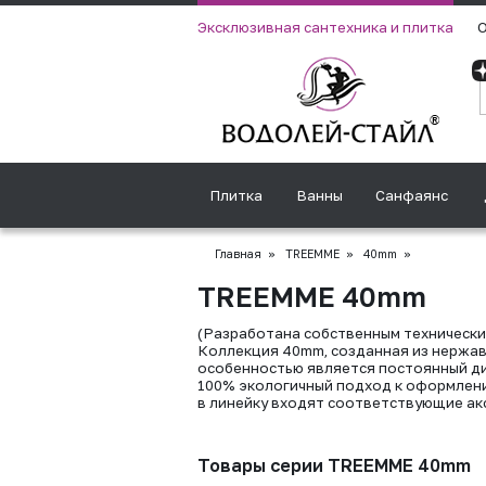
Эксклюзивная сантехника и плитка
О
Плитка
Ванны
Санфаянс
Главная
»
TREEMME
»
40mm
»
TREEMME 40mm
(Разработана собственным технически
Коллекция 40mm, созданная из нержав
особенностью является постоянный ди
100% экологичный подход к оформлени
в линейку входят соответствующие акс
Товары серии TREEMME 40mm