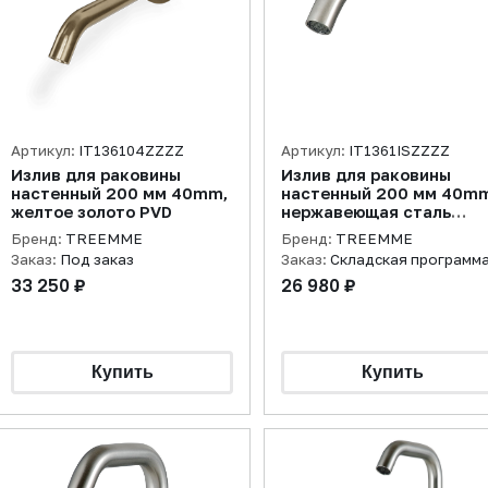
Артикул:
IT136104ZZZZ
Артикул:
IT1361ISZZZZ
Излив для раковины
Излив для раковины
настенный 200 мм 40mm,
настенный 200 мм 40mm
желтое золото PVD
нержавеющая сталь
брашированная
Бренд:
TREEMME
Бренд:
TREEMME
Заказ:
Под заказ
Заказ:
Складская программ
33 250 ₽
26 980 ₽