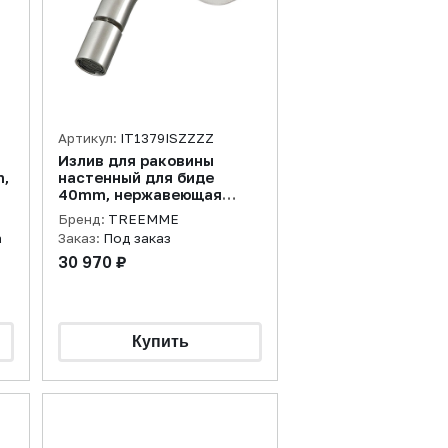
Артикул:
IT1379ISZZZZ
Излив для раковины
,
настенный для биде
40mm, нержавеющая
сталь брашированная
Бренд:
TREEMME
а
Заказ:
Под заказ
30 970 ₽