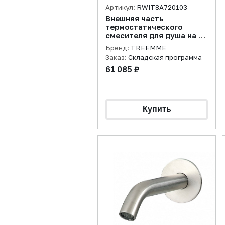
Артикул:
RWIT8A720103
Внешняя часть
термостатического
смесителя для душа на 3
потребителя, оружейный
Бренд:
TREEMME
металл PVD
Заказ:
Складская программа
61 085 ₽