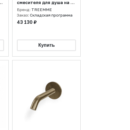
3
смесителя для душа на 3
D
потребителя,
Бренд:
TREEMME
нержавеющая сталь
Заказ:
Складская программа
брашированная
43 130 ₽