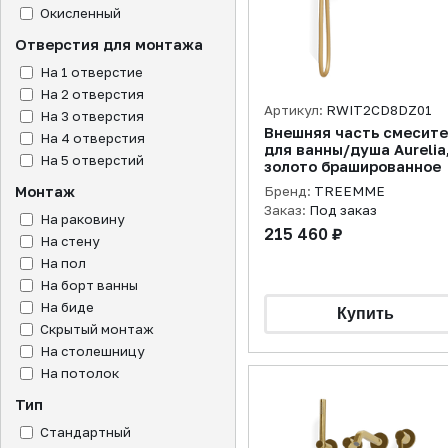
Окисленный
Отверстия для монтажа
На 1 отверстие
На 2 отверстия
Артикул:
RWIT2CD8DZ01
На 3 отверстия
Внешняя часть смесит
На 4 отверстия
для ванны/душа Aurelia
На 5 отверстий
золото брашированное
Монтаж
Бренд:
TREEMME
Заказ:
Под заказ
На раковину
215 460 ₽
На стену
На пол
На борт ванны
На биде
Скрытый монтаж
На столешницу
На потолок
Тип
Стандартный