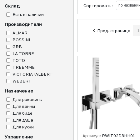
Склад
Сортировать:
Есть в наличии
Производители
Пред. страница
1
ALMAR
BOSSINI
GRB
LA TORRE
TOTO
TREEMME
VICTORIA+ALBERT
WEBERT
Назначение
Для раковины
Для ванны
Для биде
Для душа
Для кухни
Артикул:
RWIT02D8HH01
Управление