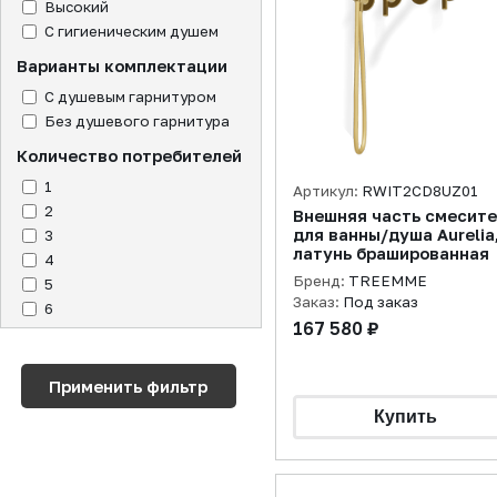
Высокий
С гигиеническим душем
Варианты комплектации
С душевым гарнитуром
Без душевого гарнитура
Количество потребителей
1
Артикул:
RWIT2CD8UZ01
2
Внешняя часть смесит
для ванны/душа Aurelia
3
латунь брашированная
4
Бренд:
TREEMME
5
Заказ:
Под заказ
6
167 580 ₽