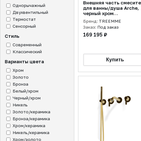
Внешняя часть смесит
Однорычажный
для ванны/душа Arche,
Двухвентильный
черный хром
полированный
Термостат
Бренд:
TREEMME
Сенсорный
Заказ:
Под заказ
169 195 ₽
Стиль
Современный
Классический
Варианты цвета
Хром
Золото
Бронза
Белый/хром
Черный/хром
Никель
Золото/керамика
Бронза/керамика
Хром/керамика
Никель/керамика
Хром/золото