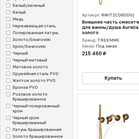
Белый/зеленый
Белый
Артикул:
RWIT2CD8DD01
Медь
Внешняя часть смесит
Нержавеющая сталь
для ванны/душа Aurelia
золото
Полированная латунь
Золото/Swarovski
Бренд:
TREEMME
Заказ:
Под заказ
Хром/Swarovski
215 460 ₽
Черный
Черный матовый
Матовое золото
Оружейная сталь PVD
Желтое золото PVD
Бронза PVD
Розовое золото
брашированное
Черный полированный
хром
Черный хром
брашированный
Латунь брашированная
Золото брашированное