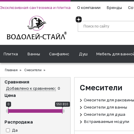
Эксклюзивная сантехника и плитка
О компании
Бренды
Со
Плитка
Ванны
Санфаянс
Душ
Мебель для ванно
Главная
»
Смесители
»
Сравнения
Смесители
Добавлено к сравнению:
0
Цена
Смесители для раковин
0
550 810
Смесители для ванны
Смесители для душа
Встраиваемые модули
Распродажа
Да