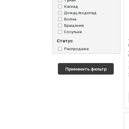
Туман
Каскад
Дождь/водопад
Волна
Вращение
Сосулька
Статус
Распродажа