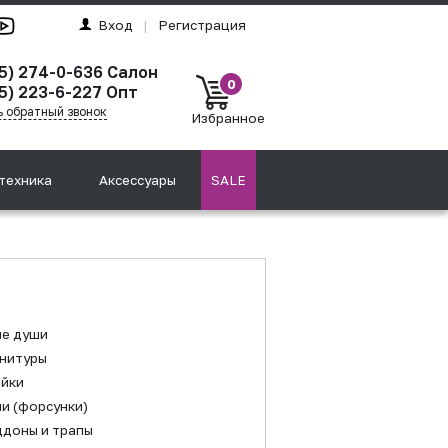
Вход
|
Регистрация
95) 274-0-636 Салон
0
5) 223-6-227 Опт
ь обратный звонок
Избранное
техника
Аксессуары
SALE
ие души
нитуры
йки
и (форсунки)
доны и трапы