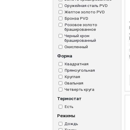
Оружейная сталь PVD
Желтое золото PVD
Бронза PVD
Розовое золото
брашированное
Черный хром
брашированный
Окисленный
Форма
Квадратная
Прямоугольная
Круглая
Овальная
Четверть круга
Термостат
Есть
Режимы
Дождь