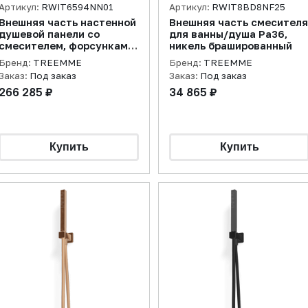
Артикул:
RWIT6594NN01
Артикул:
RWIT8BD8NF25
Внешняя часть настенной
Внешняя часть смесителя
душевой панели со
для ванны/душа Pa36,
смесителем, форсунками,
никель брашированный
ферхним и ручным душем,
Бренд:
TREEMME
Бренд:
TREEMME
черный матовый
Заказ:
Под заказ
Заказ:
Под заказ
266 285 ₽
34 865 ₽