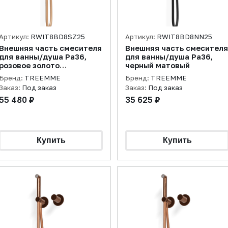
Артикул:
RWIT8BD8SZ25
Артикул:
RWIT8BD8NN25
Внешняя часть смесителя
Внешняя часть смесителя
для ванны/душа Pa36,
для ванны/душа Pa36,
розовое золото
черный матовый
брашированное
Бренд:
TREEMME
Бренд:
TREEMME
Заказ:
Под заказ
Заказ:
Под заказ
55 480 ₽
35 625 ₽