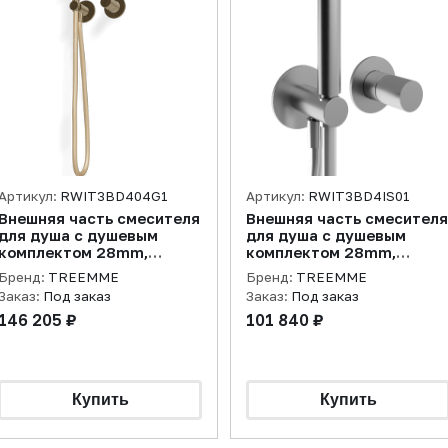
Артикул:
RWIT3BD404G1
Артикул:
RWIT3BD4IS01
Внешняя часть смесителя
Внешняя часть смесителя
для душа с душевым
для душа с душевым
комплектом 28mm,
комплектом 28mm,
желтое золото PVD
нержавеющая сталь
Бренд:
TREEMME
Бренд:
TREEMME
брашированная
Заказ:
Под заказ
Заказ:
Под заказ
146 205 ₽
101 840 ₽