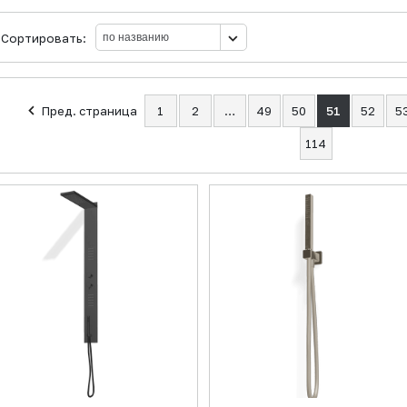
Сортировать:
Пред. страница
1
2
…
49
50
51
52
5
114