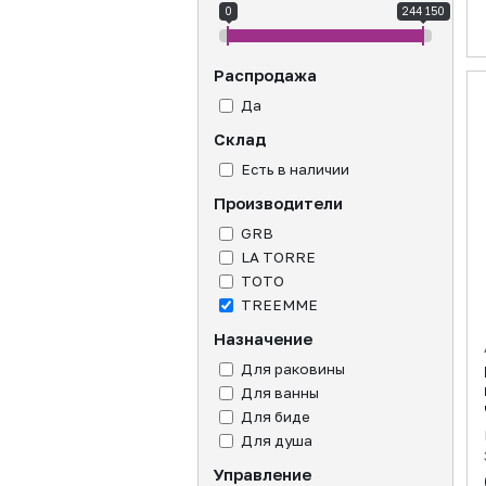
0
244 150
Распродажа
Да
Склад
Есть в наличии
Производители
GRB
LA TORRE
TOTO
TREEMME
Назначение
Для раковины
Для ванны
Для биде
Для душа
Управление