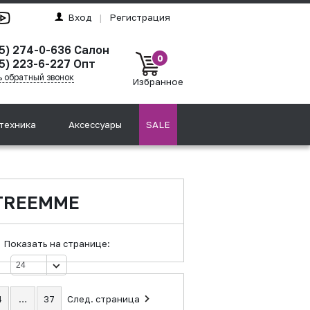
Вход
|
Регистрация
95) 274-0-636 Салон
0
5) 223-6-227 Опт
ь обратный звонок
Избранное
техника
Аксессуары
SALE
 TREEMME
Показать на странице:
4
…
37
След. страница