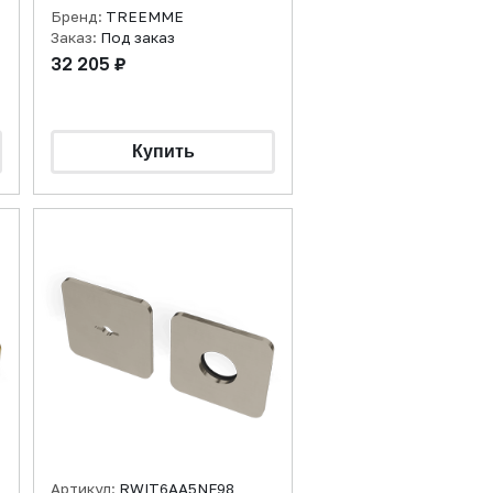
Бренд:
TREEMME
Заказ:
Под заказ
32 205 ₽
Артикул:
RWIT6AA5NF98