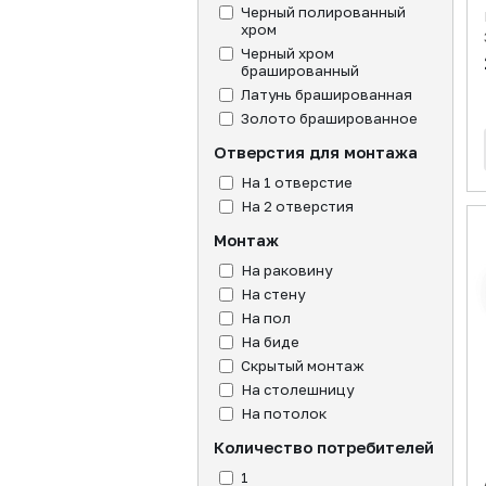
Черный полированный
хром
Черный хром
брашированный
Латунь брашированная
Золото брашированное
Отверстия для монтажа
На 1 отверстие
На 2 отверстия
Монтаж
На раковину
На стену
На пол
На биде
Скрытый монтаж
На столешницу
На потолок
Количество потребителей
1