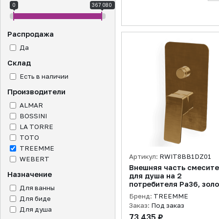
0
367 080
Распродажа
Да
Склад
Есть в наличии
Производители
ALMAR
BOSSINI
LA TORRE
TOTO
TREEMME
Артикул:
RWIT8BB1DZ01
WEBERT
Внешняя часть смесит
Назначение
для душа на 2
потребителя Pa36, зол
Для ванны
брашированное
Бренд:
TREEMME
Для биде
Заказ:
Под заказ
Для душа
73 435 ₽