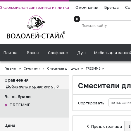
Эксклюзивная сантехника и плитка
О компании
Бренды
Со
Плитка
Ванны
Санфаянс
Душ
Мебель для ванно
Главная
»
Смесители
»
Смесители для душа
»
TREEMME
»
Сравнения
Смесители д
Добавлено к сравнению:
0
Вы выбрали
Сортировать:
TREEMME
Цена
Пред. страница
1