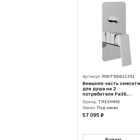
Артикул:
RWIT8BB1CZ01
Внешняя часть смесит
для душа на 2
потребителя Pa36,
черный хром
Бренд:
TREEMME
брашированный
Заказ:
Под заказ
57 095 ₽