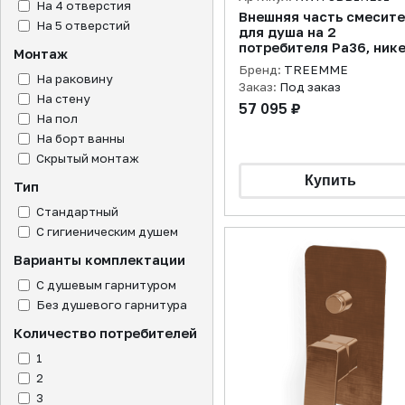
На 4 отверстия
Внешняя часть смесит
На 5 отверстий
для душа на 2
потребителя Pa36, ник
Монтаж
полированный
Бренд:
TREEMME
На раковину
Заказ:
Под заказ
На стену
57 095 ₽
На пол
На борт ванны
Скрытый монтаж
Тип
Стандартный
С гигиеническим душем
Варианты комплектации
С душевым гарнитуром
Без душевого гарнитура
Количество потребителей
1
2
3