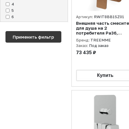
4
5
6
Артикул:
RWIT8BB1SZ01
Внешняя часть смесит
для душа на 2
потребителя Pa36,
розовое золото
Бренд:
TREEMME
брашированное
Заказ:
Под заказ
73 435 ₽