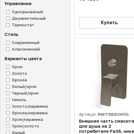
Управление
Однорычажный
Двухвентильный
Термостат
Стиль
Современный
Классический
Варианты цвета
Хром
Золото
Бронза
Белый/хром
Черный/хром
Никель
Золото/керамика
Бронза/керамика
Артикул:
RWIT8BB1NF01
Хром/керамика
Внешняя часть смесит
Хром/золото
для душа на 2
потребителя Pa36, ник
Белый