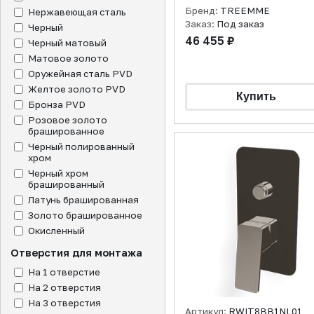
брашированный
Бренд:
TREEMME
Нержавеющая сталь
Заказ:
Под заказ
Черный
46 455 ₽
Черный матовый
Матовое золото
Оружейная сталь PVD
Желтое золото PVD
Бронза PVD
Розовое золото
брашированное
Черный полированный
хром
Черный хром
брашированный
Латунь брашированная
Золото брашированное
Окисленный
Отверстия для монтажа
На 1 отверстие
На 2 отверстия
На 3 отверстия
Артикул:
RWIT8BB1NL01