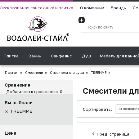
Эксклюзивная сантехника и плитка
О компании
Бренды
Со
Плитка
Ванны
Санфаянс
Душ
Мебель для ванно
Главная
»
Смесители
»
Смесители для душа
»
TREEMME
»
Сравнения
Смесители д
Добавлено к сравнению:
0
Вы выбрали
Сортировать:
TREEMME
Цена
Пред. страница