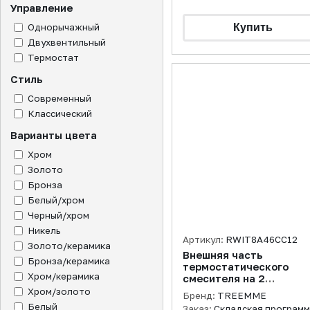
Управление
Однорычажный
Двухвентильный
Термостат
Стиль
Современный
Классический
Варианты цвета
Хром
Золото
Бронза
Белый/хром
Черный/хром
Никель
Артикул:
RWIT8A46CC12
Золото/керамика
Внешняя часть
Бронза/керамика
термостатического
Хром/керамика
смесителя на 2
потребителя, хром
Хром/золото
Бренд:
TREEMME
Белый
Заказ:
Складская програм