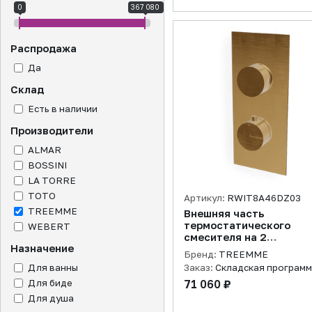
0
367 080
Распродажа
Да
Склад
Есть в наличии
Производители
ALMAR
BOSSINI
LA TORRE
TOTO
Артикул:
RWIT8A46DZ03
TREEMME
Внешняя часть
термостатического
WEBERT
смесителя на 2
Назначение
потребителя, золото
Бренд:
TREEMME
брашированное
Для ванны
Заказ:
Складская програм
Для биде
71 060 ₽
Для душа