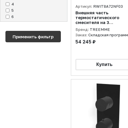
4
Артикул:
RWIT8A72NF03
5
Внешняя часть
6
термостатического
смесителя на 3
потребителя, никель
Бренд:
TREEMME
брашированный
Заказ:
Складская програм
54 245 ₽