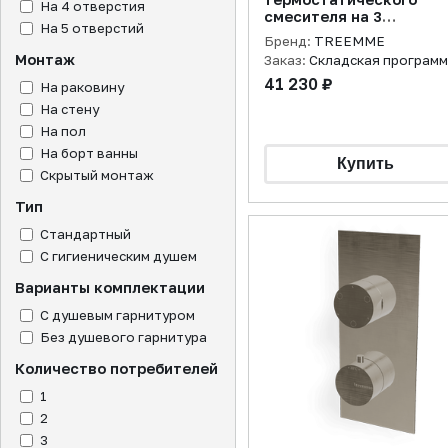
На 4 отверстия
смесителя на 3
На 5 отверстий
потребителя Hask, хро
Бренд:
TREEMME
Монтаж
Заказ:
Складская програм
41 230 ₽
На раковину
На стену
На пол
На борт ванны
Скрытый монтаж
Тип
Стандартный
С гигиеническим душем
Варианты комплектации
С душевым гарнитуром
Без душевого гарнитура
Количество потребителей
1
2
3