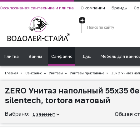
Эксклюзивная сантехника и плитка
О компании
Бренды
Со
Плитка
Ванны
Санфаянс
Душ
Мебель для ванно
Главная
»
Санфаянс
»
Унитазы
»
Унитазы приставные
»
ZERO Унитаз напо
ZERO Унитаз напольный 55х35 бе
silentech, tortora матовый
Выбрано:
Общая ст
1
элемент
▲