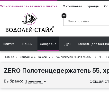
Эксклюзивная сантехника и плитка
О компании
Бренды
Со
Плитка
Ванны
Санфаянс
Душ
Мебель для ванно
Главная
»
Санфаянс
»
Раковины
»
Комплектующие для раковин
»
ZERO По
ZERO Полотенцедержатель 55, х
Выбрано:
Общая ст
1
элемент
▲