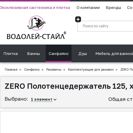
Эксклюзивная сантехника и плитка
О компании
Бренды
Со
Плитка
Ванны
Санфаянс
Душ
Мебель для ванно
Главная
»
Санфаянс
»
Раковины
»
Комплектующие для раковин
»
ZERO По
ZERO Полотенцедержатель 125, 
Выбрано:
Общая ст
1
элемент
▲