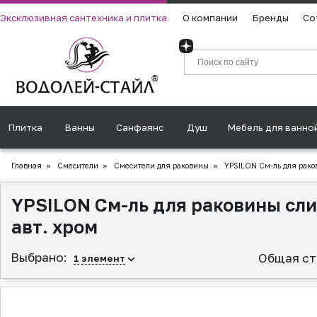
Эксклюзивная сантехника и плитка
О компании
Бренды
Со
Плитка
Ванны
Санфаянс
Душ
Мебель для ванно
Главная
»
Смесители
»
Смесители для раковины
»
YPSILON См-ль для раков
YPSILON См-ль для раковины сли
авт. хром
Выбрано:
Общая ст
1
элемент
▲