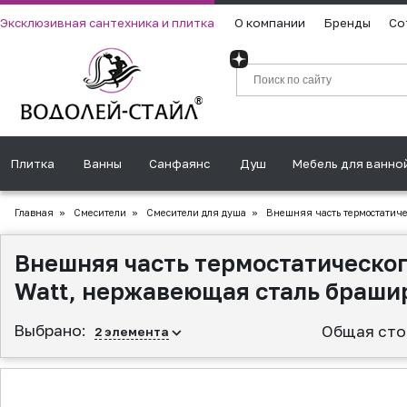
Эксклюзивная сантехника и плитка
О компании
Бренды
Со
Плитка
Ванны
Санфаянс
Душ
Мебель для ванно
Главная
»
Смесители
»
Смесители для душа
»
Внешняя часть термостатичес
Внешняя часть термостатическог
Watt, нержавеющая сталь браши
Выбрано:
Общая сто
2
элемента
▲