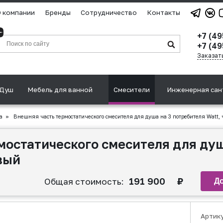
 компании
Бренды
Сотрудничество
Контакты
+7 (4
+7 (49
Заказат
Душ
Мебель для ванной
Смесители
Инженерная сан
а
»
Внешняя часть термостатического смесителя для душа на 3 потребителя Watt,
мостатического смесителя для душ
вый
191 900
₽
Общая стоимость:
Артик