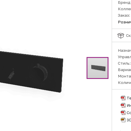
Бренд
Колле
Заказ:
Розни
Ск
Назна
Управ
Стиль
Вариа
Монта
Колич
Т
И
С
3