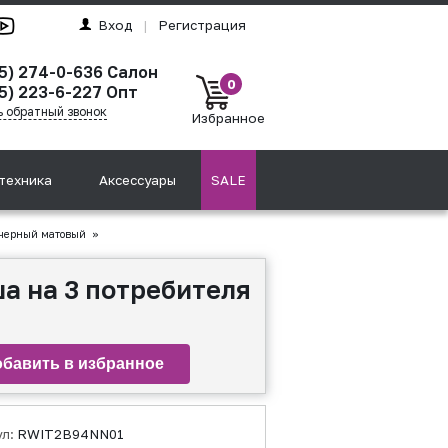
Вход
|
Регистрация
95) 274-0-636 Салон
0
5) 223-6-227 Опт
ь обратный звонок
Избранное
техника
Аксессуары
SALE
 черный матовый
»
а на 3 потребителя
ул:
RWIT2B94NN01