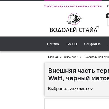
Эксклюзивная сантехника и плитка
О
Плитка
Ванны
Санфаянс
Главная
»
Смесители
»
Смесители для душ
Внешняя часть тер
Watt, черный мато
Выбрано:
2
элемента