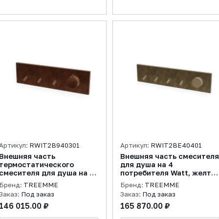
Артикул:
RWIT2B940301
Артикул:
RWIT2BE40401
Внешняя часть
Внешняя часть смесителя
термостатического
для душа на 4
смесителя для душа на 3
потребителя Watt, желто
потребителя Watt, бронза
золото PVD
Бренд:
TREEMME
Бренд:
TREEMME
PVD
Заказ:
Под заказ
Заказ:
Под заказ
146 015.00 ₽
165 870.00 ₽