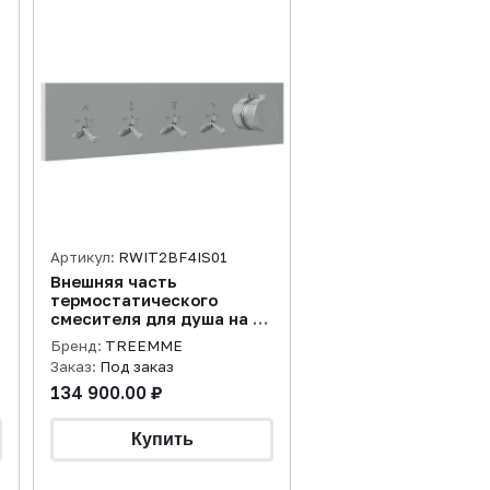
Артикул:
RWIT2BF4IS01
Внешняя часть
термостатического
й
смесителя для душа на 4
потребителя Watt,
Бренд:
TREEMME
нержавеющая сталь
Заказ:
Под заказ
брашированная
134 900.00 ₽