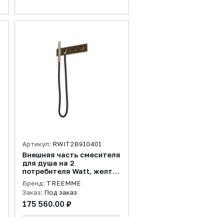
Артикул:
RWIT2B910401
Внешняя часть смесителя
для душа на 2
е
потребителя Watt, желтое
золото PVD
Бренд:
TREEMME
Заказ:
Под заказ
175 560.00 ₽