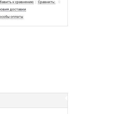
бавить к сравнению
|
Сравнить:
0
ловия доставки
особы оплаты