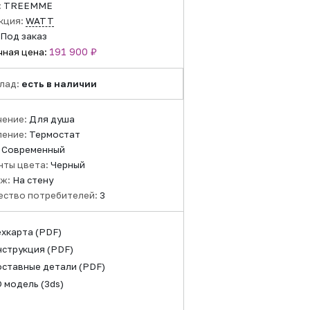
:
TREEMME
кция:
WATT
Под заказ
191 900 ₽
чная цена:
лад:
есть в наличии
чение:
Для душа
ление:
Термостат
:
Современный
нты цвета:
Черный
ж:
На стену
ество потребителей:
3
ехкарта
(PDF)
нструкция
(PDF)
оставные детали
(PDF)
D модель
(3ds)