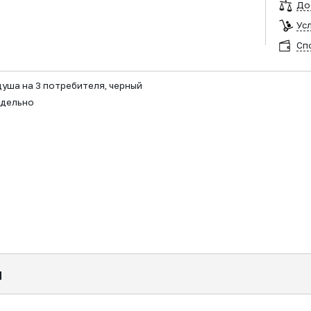
До
Ус
Сп
уша на 3 потребителя, черный
тдельно
я