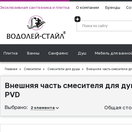
Эксклюзивная сантехника и плитка
О компании
Бренды
Со
Плитка
Ванны
Санфаянс
Душ
Мебель для ванно
Главная
»
Смесители
»
Смесители для душа
»
Внешняя часть смесителя для
Внешняя часть смесителя для ду
PVD
Выбрано:
Общая сто
2
элемента
▲