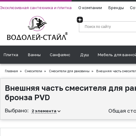
Эксклюзивная сантехника и плитка
О компании
Бренды
Со
Плитка
Ванны
Санфаянс
Душ
Мебель для ванно
Главная
»
Смесители
»
Смесители для раковины
»
Внешняя часть смесителя
Внешняя часть смесителя для ра
бронза PVD
Выбрано:
Общая сто
2
элемента
▲