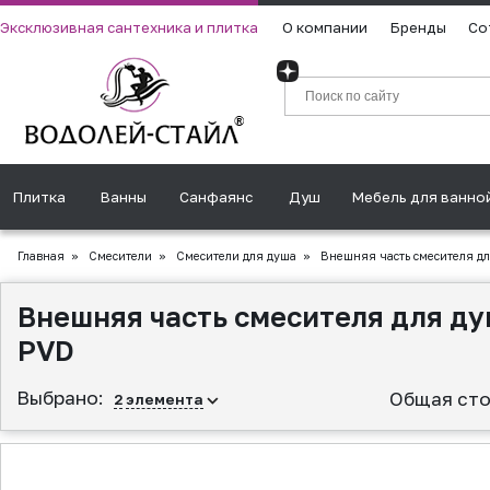
Эксклюзивная сантехника и плитка
О компании
Бренды
Со
Плитка
Ванны
Санфаянс
Душ
Мебель для ванно
Главная
»
Смесители
»
Смесители для душа
»
Внешняя часть смесителя для
Внешняя часть смесителя для ду
PVD
Выбрано:
Общая сто
2
элемента
▲