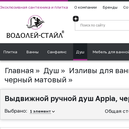
Эксклюзивная сантехника и плитка
О компании
Бренды
Со
Плитка
Ванны
Санфаянс
Душ
Мебель для ванно
Главная
»
Душ
»
Изливы для ван
черный матовый
»
Выдвижной ручной душ Appia, ч
Выбрано:
Общая ст
1
элемент