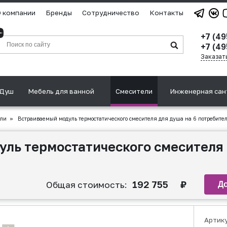
 компании
Бренды
Сотрудничество
Контакты
+7 (4
+7 (49
Заказат
Душ
Мебель для ванной
Смесители
Инженерная сан
ули
»
Встраиваемый модуль термостатического смесителя для душа на 6 потребите
ль термостатического смесителя
192 755
₽
Общая стоимость:
Артик