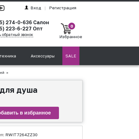
Вход
|
Регистрация
95) 274-0-636 Салон
0
5) 223-6-227 Опт
ь обратный звонок
Избранное
техника
Аксессуары
SALE
лей
»
 для душа
ул:
RWIT7264ZZ30