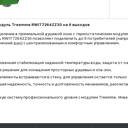
дуль Treemme RWIT7264ZZ30 на 6 выходов
еление в премиальной душевой зоне с термостатическим модуле
 RWIT7264ZZ30 позволяет подключить до 6 потребителей (напри
ический душ) с централизованным и комфортным управлением.
овенная стабилизация заданной температуры воды, защита от ож
 решение для оснащения просторных душевых и спа-зон.
элементы встраиваются в стену, для управления остается только
ая надежность, точность и долговечность механизмов, рассчита
ю систему профессионального уровня с модулем Treemme. Инвес