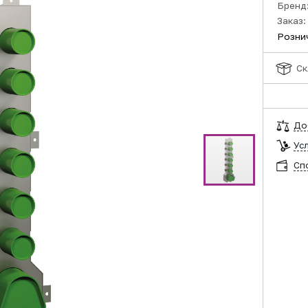
Бренд
Заказ:
Розни
Ск
До
Ус
Сп