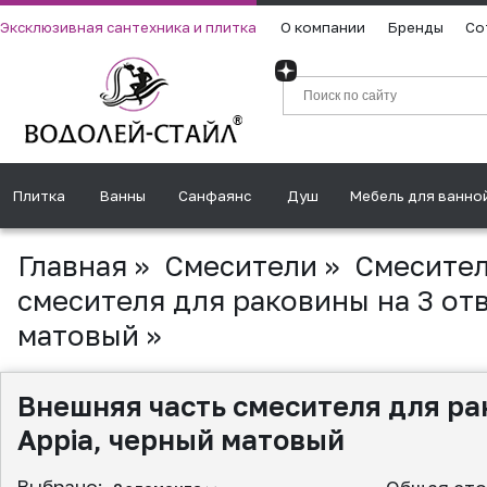
Эксклюзивная сантехника и плитка
О компании
Бренды
Со
Плитка
Ванны
Санфаянс
Душ
Мебель для ванно
Главная
»
Смесители
»
Смесител
смесителя для раковины на 3 отв
матовый
»
Внешняя часть смесителя для ра
Appia, черный матовый
Выбрано: