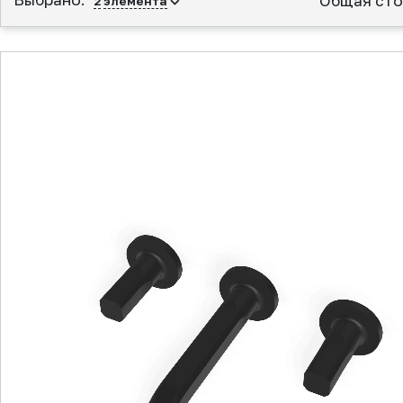
Общая сто
2
элемента
▲