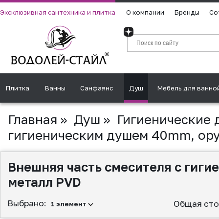
Эксклюзивная сантехника и плитка
О компании
Бренды
Со
Плитка
Ванны
Санфаянс
Душ
Мебель для ванно
Главная
»
Душ
»
Гигиенические 
гигиеническим душем 40mm, ор
Внешняя часть смесителя с гиг
металл PVD
Выбрано:
Общая сто
1
элемент