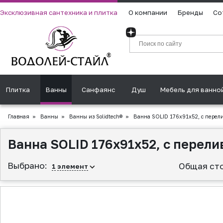
Эксклюзивная сантехника и плитка
О компании
Бренды
Со
Плитка
Ванны
Санфаянс
Душ
Мебель для ванно
Главная
»
Ванны
»
Ванны из Solidtech®
»
Ванна SOLID 176x91x52, с перели
Ванна SOLID 176x91x52, с перели
Выбрано:
Общая ст
1
элемент
▲