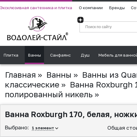
Эксклюзивная сантехника и плитка
О компании
Бренды
Со
Плитка
Ванны
Санфаянс
Душ
Мебель для ванно
Главная
»
Ванны
»
Ванны из Qua
классические
»
Ванна Roxburgh 1
полированный никель
»
Ванна Roxburgh 170, белая, нож
Выбрано:
Общая сто
1
элемент