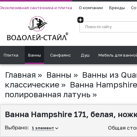
Эксклюзивная сантехника и плитка
О компании
Бренды
Со
Плитка
Ванны
Санфаянс
Душ
Мебель для ванно
Главная
»
Ванны
»
Ванны из Qua
классические
»
Ванна Hampshire 
полированная латунь
»
Ванна Hampshire 171, белая, но
Выбрано:
Общая сто
1
элемент