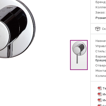
Бренд
Колле
Заказ:
Розни
Ск
Назна
Управ
Стиль
Вариа
браши
Отвер
Монта
Колич
Т
И
И