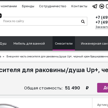
 компании
Бренды
Сотрудничество
Контакты
+7 (4
+7 (49
Заказат
Душ
Мебель для ванной
Смесители
Инженерная сан
а
»
Внешняя часть смесителя для раковины/душа Up+, черный хром брашированн
сителя для раковины/душа Up+, ч
51 490
₽
Общая стоимость:
Артик