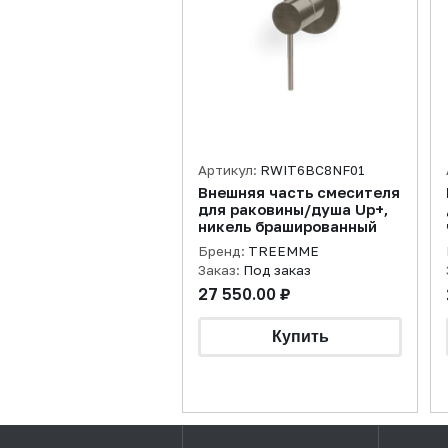
Артикул:
RWIT6BC8NF01
Внешняя часть смесителя
для раковины/душа Up+,
никель брашированный
Бренд:
TREEMME
Заказ:
Под заказ
27 550.00 ₽