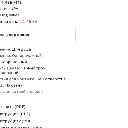
:
TREEMME
кция:
UP+
Под заказ
51 490 ₽
чная цена:
лад:
под заказ
чение:
Для душа
ление:
Однорычажный
:
Современный
нты цвета:
Черный хром
рованный
стия для монтажа:
На 1 отверстие
ж:
На стену
ество потребителей:
1
ехкарта
(PDF)
нструкция
(PDF)
нструкция2
(PDF)