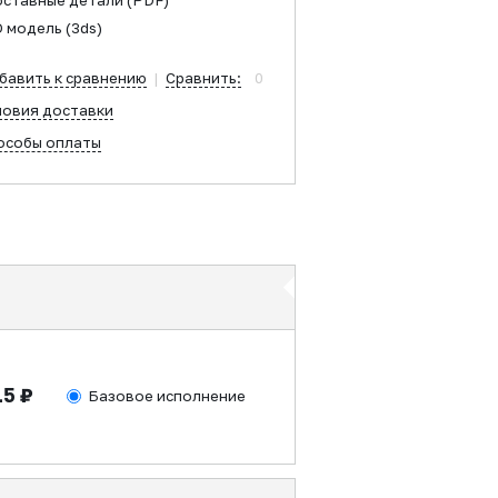
оставные детали
(PDF)
D модель
(3ds)
бавить к сравнению
|
Сравнить:
0
ловия доставки
особы оплаты
15 ₽
Базовое исполнение