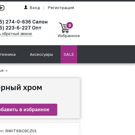
Вход
|
Регистрация
95) 274-0-636 Салон
0
5) 223-6-227 Опт
ь обратный звонок
Избранное
техника
Аксессуары
SALE
ый
»
ерный хром
ул:
RWIT6BC8CZ01