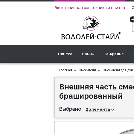
Эксклюзивная сантехника и плитка
О
Плитка
Ванны
Санфаянс
Главная
»
Смесители
»
Смесители для душ
Внешняя часть сме
брашированный
Выбрано:
2
элемента