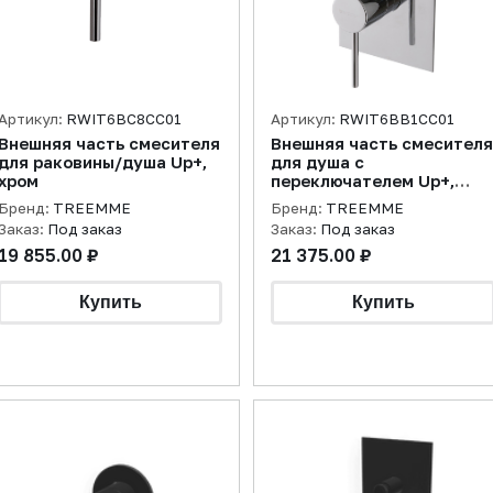
Артикул:
RWIT6BC8CC01
Артикул:
RWIT6BB1CC01
Внешняя часть смесителя
Внешняя часть смесителя
для раковины/душа Up+,
для душа с
хром
переключателем Up+,
хром
Бренд:
TREEMME
Бренд:
TREEMME
Заказ:
Под заказ
Заказ:
Под заказ
19 855.00 ₽
21 375.00 ₽