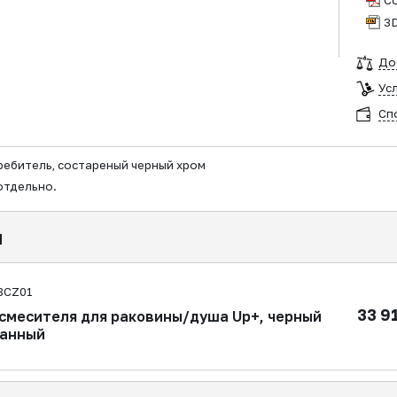
С
3
До
Ус
Сп
ребитель, состареный черный хром
отдельно.
я
8CZ01
33 9
 смесителя для раковины/душа Up+, черный
ванный