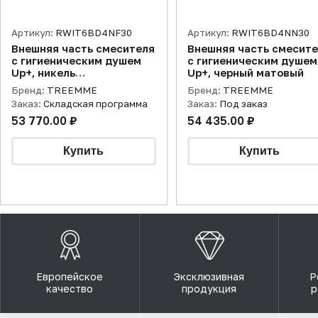
Артикул:
RWIT6BD4NF30
Артикул:
RWIT6BD4NN30
Внешняя часть смесителя
Внешняя часть смесит
с гигиеническим душем
с гигиеническим душем
Up+, никель
Up+, черный матовый
брашированный
Бренд:
TREEMME
Бренд:
TREEMME
Заказ:
Складская программа
Заказ:
Под заказ
53 770.00 ₽
54 435.00 ₽
Европейское
Эксклюзивная
Р
качество
продукция
р