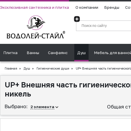
Эксклюзивная сантехника и плитка
О компании
Бренды
Со
Плитка
Ванны
Санфаянс
Душ
Мебель для ванно
Главная
»
Душ
»
Гигиенические души
»
UP+ Внешняя часть гигиенического
UP+ Внешняя часть гигиеническо
никель
Выбрано:
Общая ст
2
элемента
▲