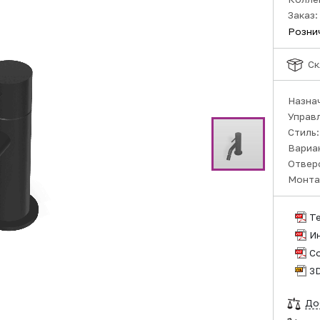
Заказ:
Розни
Ск
Назна
Управ
Стиль
Вариа
Отвер
Монта
Т
И
С
3
До