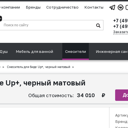
 компании
Бренды
Сотрудничество
Контакты
+7 (4
+7 (49
Заказат
Душ
Мебель для ванной
Смесители
Инженерная сан
е
»
Смеситель для биде Up+, черный матовый
»
е Up+, черный матовый
34 010
₽
Общая стоимость:
Артик
Бренд
Колле