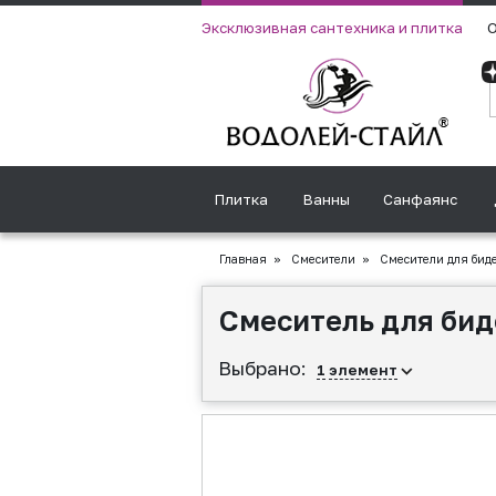
Эксклюзивная сантехника и плитка
О
Плитка
Ванны
Санфаянс
Главная
»
Смесители
»
Смесители для бид
Смеситель для бид
Выбрано:
1
элемент