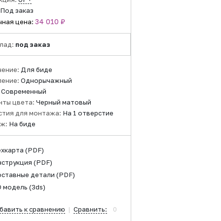
Под заказ
34 010 ₽
чная цена:
лад:
под заказ
чение:
Для биде
ление:
Однорычажный
:
Современный
нты цвета:
Черный матовый
стия для монтажа:
На 1 отверстие
ж:
На биде
ехкарта
(PDF)
нструкция
(PDF)
оставные детали
(PDF)
D модель
(3ds)
бавить к сравнению
|
Сравнить:
0