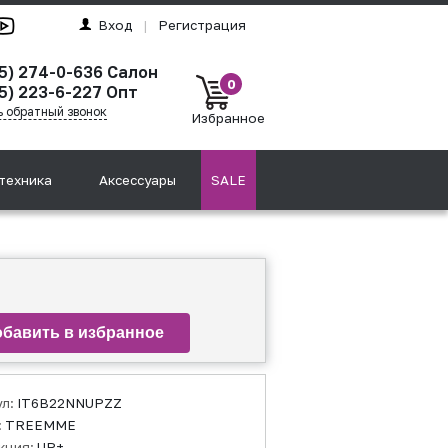
Вход
|
Регистрация
95) 274-0-636 Салон
0
5) 223-6-227 Опт
ь обратный звонок
Избранное
техника
Аксессуары
SALE
ул:
IT6B22NNUPZZ
:
TREEMME
кция:
UP+