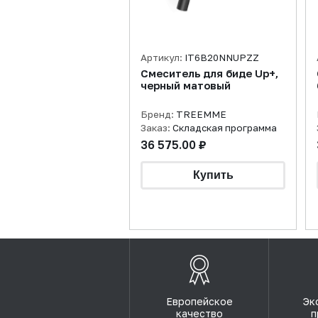
Артикул:
IT6B20NNUPZZ
Смеситель для биде Up+,
черный матовый
Бренд:
TREEMME
Заказ:
Складская программа
36 575.00 ₽
Европейское
Эк
качество
п