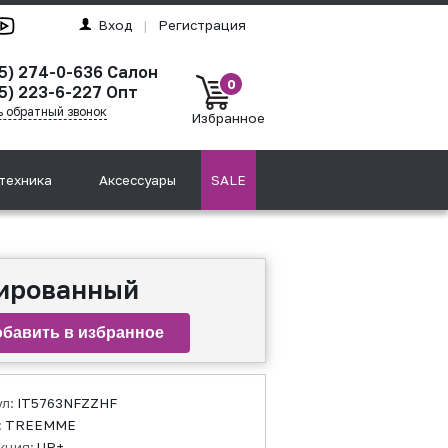
Вход
|
Регистрация
5) 274-0-636
Салон
0
5) 223-6-227
Опт
ь обратный звонок
Избранное
техника
Аксессуары
SALE
шированный
ул:
IT5763NFZZHF
:
TREEMME
кция:
UP+