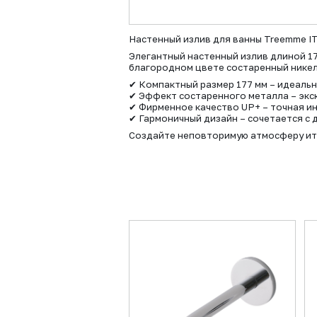
Настенный излив для ванны Treemme I
Элегантный настенный излив длиной 1
благородном цвете состаренный никел
✔ Компактный размер 177 мм – идеаль
✔ Эффект состаренного металла – эк
✔ Фирменное качество UP+ – точная и
✔ Гармоничный дизайн – сочетается с 
Создайте неповторимую атмосферу ита