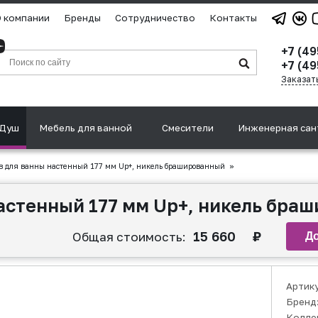
 компании
Бренды
Сотрудничество
Контакты
+7 (49
+7 (49
Заказат
Душ
Мебель для ванной
Смесители
Инженерная сан
 для ванны настенный 177 мм Up+, никель брашированный
»
астенный 177 мм Up+, никель бра
15 660
₽
Общая стоимость:
Артик
Бренд
Колле