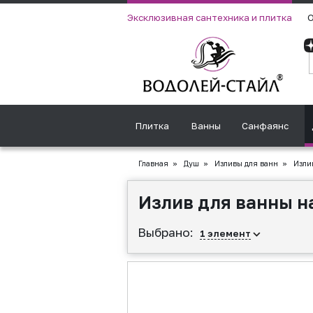
Эксклюзивная сантехника и плитка
О
Плитка
Ванны
Санфаянс
Главная
»
Душ
»
Изливы для ванн
»
Излив
Излив для ванны н
Выбрано:
1
элемент