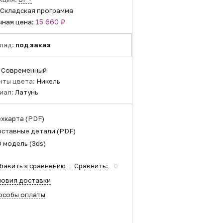
Складская программа
15 660 ₽
чная цена:
лад:
под заказ
:
Современный
нты цвета:
Никель
иал:
Латунь
ехкарта
(PDF)
оставные детали
(PDF)
D модель
(3ds)
бавить к сравнению
|
Сравнить:
0
ловия доставки
особы оплаты