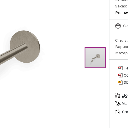
Заказ:
Розни
Ск
Стиль
Вариа
Матер
Т
С
3
До
Ус
Сп