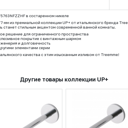
T5763NFZZHF в состаренном никеле
77 мм из премиальной коллекции UP+ от итальянского бренда Tr
ь станет стильным акцентом современной ванной комнаты.
ное решение для ограниченного пространства
склюзивное покрытие с винтажным шармом
нженерия и долговечность
другими элементами серии
льянского качества с этим изысканным изливом от Treemme!
Другие товары коллекции UP+