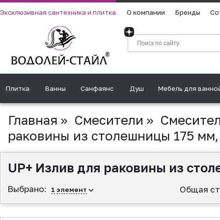
Эксклюзивная сантехника и плитка
О компании
Бренды
Со
Плитка
Ванны
Санфаянс
Душ
Мебель для ванно
Главная
»
Смесители
»
Смесител
раковины из столешницы 175 мм,
UP+ Излив для раковины из стол
Выбрано:
Общая ст
1
элемент