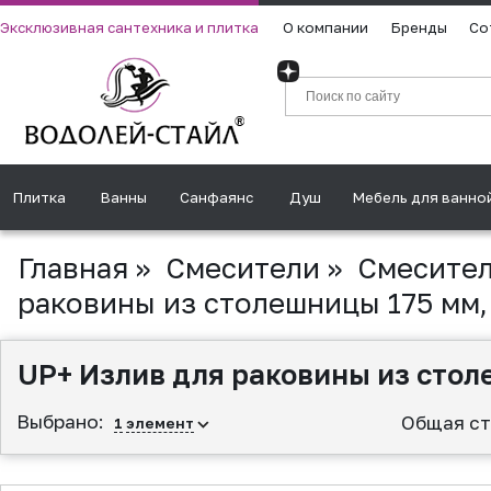
Эксклюзивная сантехника и плитка
О компании
Бренды
Со
Плитка
Ванны
Санфаянс
Душ
Мебель для ванно
Главная
»
Смесители
»
Смесител
раковины из столешницы 175 мм,
UP+ Излив для раковины из стол
Выбрано:
Общая ст
1
элемент