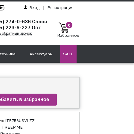
Вход
|
Регистрация
95) 274-0-636 Салон
0
5) 223-6-227 Опт
ь обратный звонок
Избранное
техника
Аксессуары
SALE
ул:
IT5756USVLZZ
:
TREEMME
Под заказ