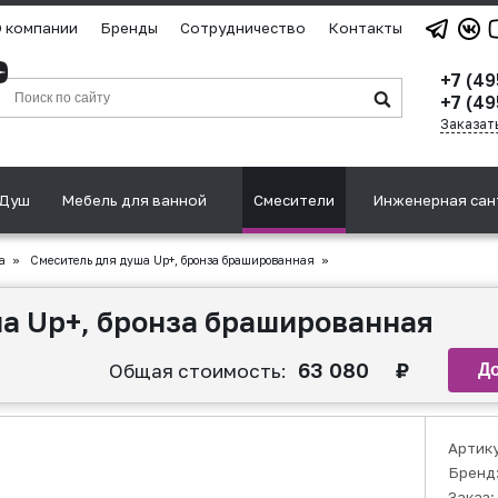
 компании
Бренды
Сотрудничество
Контакты
+7 (4
+7 (49
Заказат
Душ
Мебель для ванной
Смесители
Инженерная сан
а
»
Смеситель для душа Up+, бронза брашированная
»
а Up+, бронза брашированная
63 080
₽
Общая стоимость:
Артик
Бренд
Заказ: