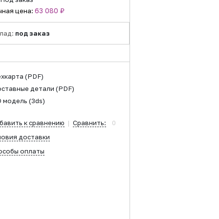
63 080 ₽
чная цена:
лад:
под заказ
ехкарта
(PDF)
оставные детали
(PDF)
D модель
(3ds)
бавить к сравнению
|
Сравнить:
0
ловия доставки
особы оплаты