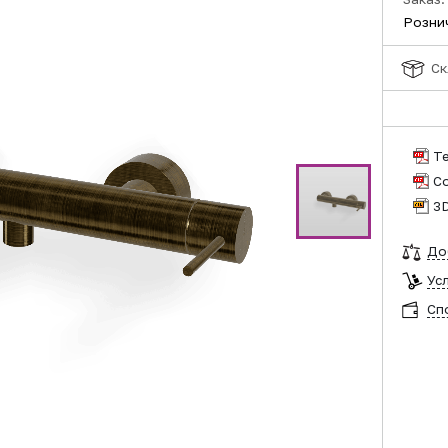
Розни
Ск
Т
С
3
До
Ус
Сп