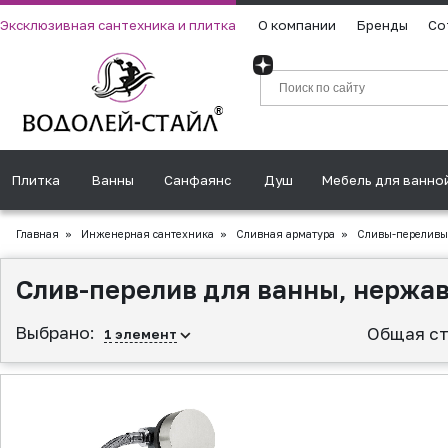
Эксклюзивная сантехника и плитка
О компании
Бренды
Со
Плитка
Ванны
Санфаянс
Душ
Мебель для ванно
Главная
»
Инженерная сантехника
»
Сливная аpматура
»
Сливы-переливы
Слив-перелив для ванны, нержа
Выбрано:
Общая ст
1
элемент
▲