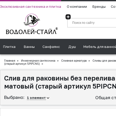
Эксклюзивная сантехника и плитка
О компании
Бренды
Со
Плитка
Ванны
Санфаянс
Душ
Мебель для ванно
Главная
»
Инженерная сантехника
»
Сливная аpматура
»
Сливы для раков
(старый артикул 5PIPCNS)
»
Слив для раковины без перелива
матовый (старый артикул 5PIPC
Выбрано:
Общая ст
1
элемент
▲