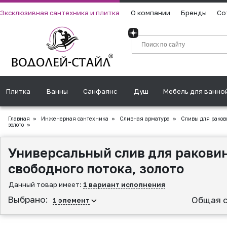
Эксклюзивная сантехника и плитка
О компании
Бренды
Со
Плитка
Ванны
Санфаянс
Душ
Мебель для ванно
Главная
»
Инженерная сантехника
»
Сливная аpматура
»
Сливы для раков
золото
»
Универсальный слив для раковин
свободного потока, золото
Данный товар имеет:
1 вариант исполнения
Выбрано:
Общая с
1
элемент