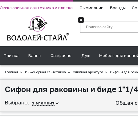
Эксклюзивная сантехника и плитка
О компании
Бренды
Со
Плитка
Ванны
Санфаянс
Душ
Мебель для ванно
Главная
»
Инженерная сантехника
»
Сливная аpматура
»
Сифоны для рак
Сифон для раковины и биде 1"1/4
Выбрано:
Общая с
1
элемент
▲