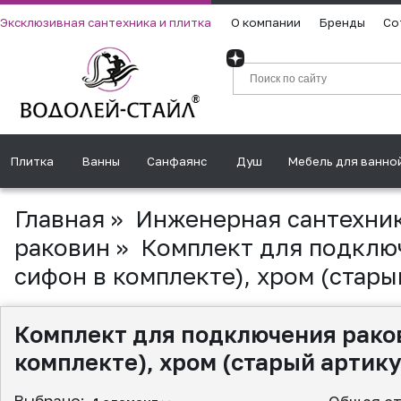
Эксклюзивная сантехника и плитка
О компании
Бренды
Со
Плитка
Ванны
Санфаянс
Душ
Мебель для ванно
Главная
»
Инженерная сантехни
раковин
»
Комплект для подключ
сифон в комплекте), хром (стар
Комплект для подключения раков
комплекте), хром (старый артик
Выбрано: