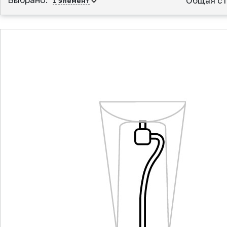
Общая ст
1
элемент
▲